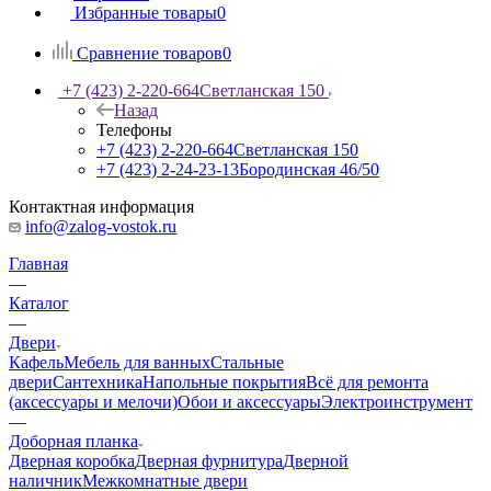
Избранные товары
0
Сравнение товаров
0
+7 (423) 2-220-664
Светланская 150
Назад
Телефоны
+7 (423) 2-220-664
Светланская 150
+7 (423) 2-24-23-13
Бородинская 46/50
Контактная информация
info@zalog-vostok.ru
Главная
—
Каталог
—
Двери
Кафель
Мебель для ванных
Стальные
двери
Сантехника
Напольные покрытия
Всё для ремонта
(аксессуары и мелочи)
Обои и аксессуары
Электроинструмент
—
Доборная планка
Дверная коробка
Дверная фурнитура
Дверной
наличник
Межкомнатные двери