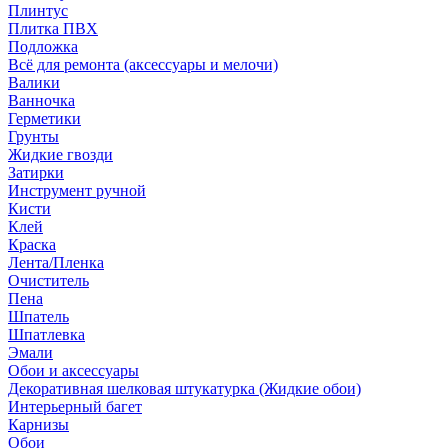
Плинтус
Плитка ПВХ
Подложка
Всё для ремонта (аксессуары и мелочи)
Валики
Ванночка
Герметики
Грунты
Жидкие гвозди
Затирки
Инструмент ручной
Кисти
Клей
Краска
Лента/Пленка
Очиститель
Пена
Шпатель
Шпатлевка
Эмали
Обои и аксессуары
Декоративная шелковая штукатурка (Жидкие обои)
Интерьерный багет
Карнизы
Обои