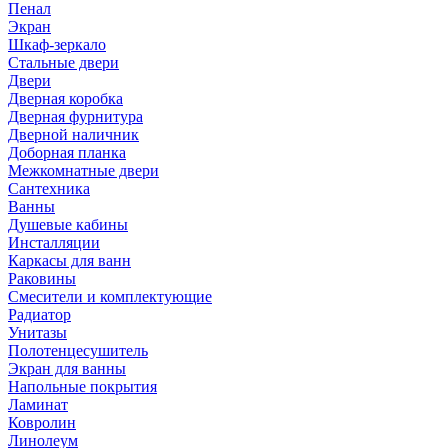
Пенал
Экран
Шкаф-зеркало
Стальные двери
Двери
Дверная коробка
Дверная фурнитура
Дверной наличник
Доборная планка
Межкомнатные двери
Сантехника
Ванны
Душевые кабины
Инсталляции
Каркасы для ванн
Раковины
Смесители и комплектующие
Радиатор
Унитазы
Полотенцесушитель
Экран для ванны
Напольные покрытия
Ламинат
Ковролин
Линолеум