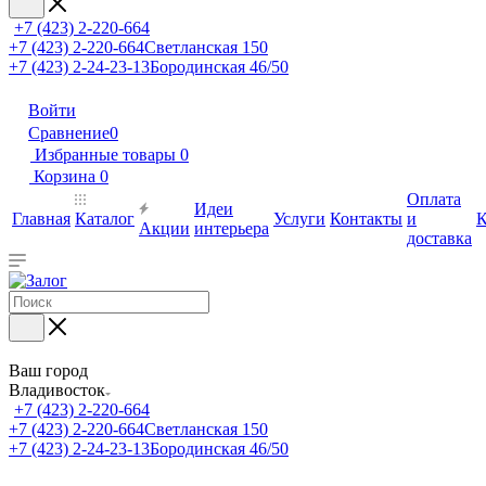
+7 (423) 2-220-664
+7 (423) 2-220-664
Светланская 150
+7 (423) 2-24-23-13
Бородинская 46/50
Войти
Сравнение
0
Избранные товары
0
Корзина
0
Оплата
Идеи
Главная
Каталог
Услуги
Контакты
и
К
Акции
интерьера
доставка
Ваш город
Владивосток
+7 (423) 2-220-664
+7 (423) 2-220-664
Светланская 150
+7 (423) 2-24-23-13
Бородинская 46/50