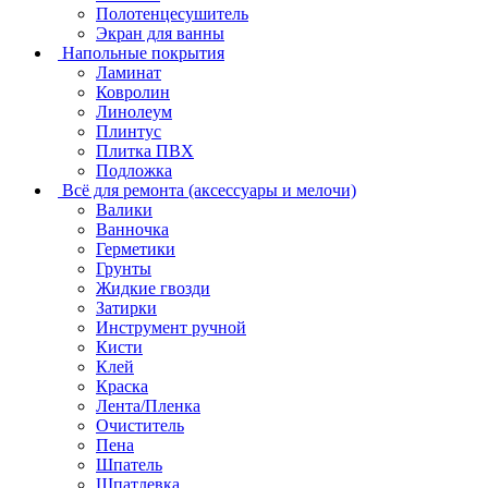
Полотенцесушитель
Экран для ванны
Напольные покрытия
Ламинат
Ковролин
Линолеум
Плинтус
Плитка ПВХ
Подложка
Всё для ремонта (аксессуары и мелочи)
Валики
Ванночка
Герметики
Грунты
Жидкие гвозди
Затирки
Инструмент ручной
Кисти
Клей
Краска
Лента/Пленка
Очиститель
Пена
Шпатель
Шпатлевка