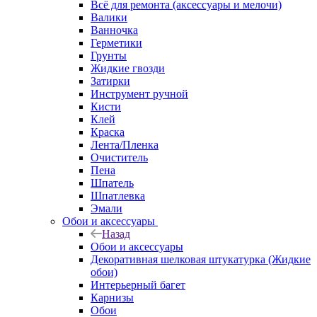
Всё для ремонта (аксессуары и мелочи)
Валики
Ванночка
Герметики
Грунты
Жидкие гвозди
Затирки
Инструмент ручной
Кисти
Клей
Краска
Лента/Пленка
Очиститель
Пена
Шпатель
Шпатлевка
Эмали
Обои и аксессуары
Назад
Обои и аксессуары
Декоративная шелковая штукатурка (Жидкие
обои)
Интерьерный багет
Карнизы
Обои