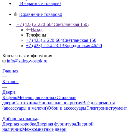
Избранные товары
0
Сравнение товаров
0
+7 (423) 2-220-664
Светланская 150
Назад
Телефоны
+7 (423) 2-220-664
Светланская 150
+7 (423) 2-24-23-13
Бородинская 46/50
Контактная информация
info@zalog-vostok.ru
Главная
—
Каталог
—
Двери
Кафель
Мебель для ванных
Стальные
двери
Сантехника
Напольные покрытия
Всё для ремонта
(аксессуары и мелочи)
Обои и аксессуары
Электроинструмент
—
Доборная планка
Дверная коробка
Дверная фурнитура
Дверной
наличник
Межкомнатные двери