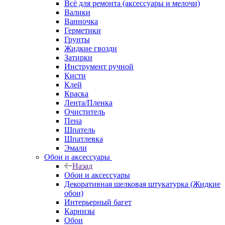
Всё для ремонта (аксессуары и мелочи)
Валики
Ванночка
Герметики
Грунты
Жидкие гвозди
Затирки
Инструмент ручной
Кисти
Клей
Краска
Лента/Пленка
Очиститель
Пена
Шпатель
Шпатлевка
Эмали
Обои и аксессуары
Назад
Обои и аксессуары
Декоративная шелковая штукатурка (Жидкие
обои)
Интерьерный багет
Карнизы
Обои