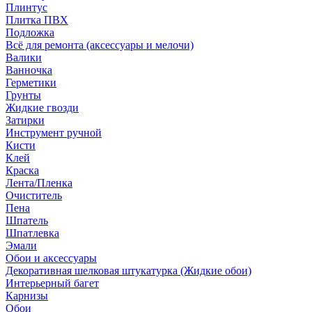
Плинтус
Плитка ПВХ
Подложка
Всё для ремонта (аксессуары и мелочи)
Валики
Ванночка
Герметики
Грунты
Жидкие гвозди
Затирки
Инструмент ручной
Кисти
Клей
Краска
Лента/Пленка
Очиститель
Пена
Шпатель
Шпатлевка
Эмали
Обои и аксессуары
Декоративная шелковая штукатурка (Жидкие обои)
Интерьерный багет
Карнизы
Обои