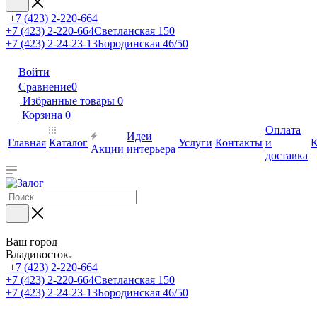
+7 (423) 2-220-664
+7 (423) 2-220-664
Светланская 150
+7 (423) 2-24-23-13
Бородинская 46/50
Войти
Сравнение
0
Избранные товары
0
Корзина
0
Оплата
Идеи
Главная
Каталог
Услуги
Контакты
и
К
Акции
интерьера
доставка
Ваш город
Владивосток
+7 (423) 2-220-664
+7 (423) 2-220-664
Светланская 150
+7 (423) 2-24-23-13
Бородинская 46/50