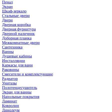
Пенал
Экран
Шкаф-зеркало
Стальные двери
Двери
Дверная коробка
Дверная фурнитура
Дверной наличник
Доборная планка
Межкомнатные двери
Сантехника
Ванны
Душевые кабины
Инсталляции
Каркасы для ванн
Раковины
Смесители и комплектующие
Радиатор
Унитазы
Полотенцесушитель
Экран для ванны
Напольные покрытия
Ламинат
Ковролин
Линолеум