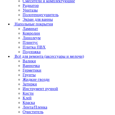
Смесители и комплектующие
Радиатор
Унитазы
Полотенцесушитель
Экран для ванны
Напольные покрытия
Ламинат
Ковролин
Линолеум
Плинтус
Плитка ПВХ
Подложка
Всё для ремонта (аксессуары и мелочи)
Валики
Ванночка
Герметики
Грунты
Жидкие гвозди
Затирки
Инструмент ручной
Кисти
Клей
Краска
Лента/Пленка
Очиститель