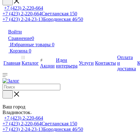
+7 (423) 2-220-664
+7 (423) 2-220-664
Светланская 150
+7 (423) 2-24-23-13
Бородинская 46/50
Войти
Сравнение
0
Избранные товары
0
Корзина
0
Оплата
Идеи
Главная
Каталог
Услуги
Контакты
и
К
Акции
интерьера
доставка
Ваш город
Владивосток
+7 (423) 2-220-664
+7 (423) 2-220-664
Светланская 150
+7 (423) 2-24-23-13
Бородинская 46/50