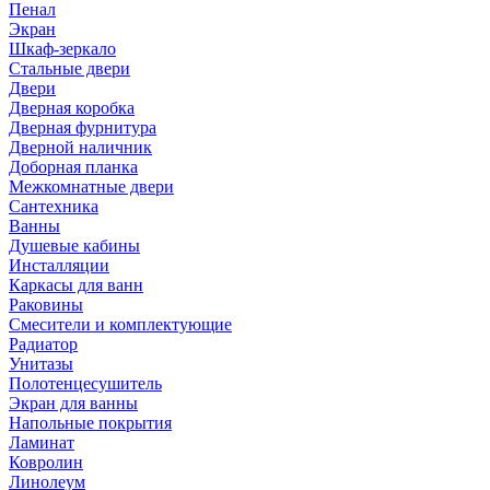
Пенал
Экран
Шкаф-зеркало
Стальные двери
Двери
Дверная коробка
Дверная фурнитура
Дверной наличник
Доборная планка
Межкомнатные двери
Сантехника
Ванны
Душевые кабины
Инсталляции
Каркасы для ванн
Раковины
Смесители и комплектующие
Радиатор
Унитазы
Полотенцесушитель
Экран для ванны
Напольные покрытия
Ламинат
Ковролин
Линолеум