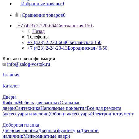
Избранные товары
0
Сравнение товаров
0
+7 (423) 2-220-664
Светланская 150
Назад
Телефоны
+7 (423) 2-220-664
Светланская 150
+7 (423) 2-24-23-13
Бородинская 46/50
Контактная информация
info@zalog-vostok.ru
Главная
—
Каталог
—
Двери
Кафель
Мебель для ванных
Стальные
двери
Сантехника
Напольные покрытия
Всё для ремонта
(аксессуары и мелочи)
Обои и аксессуары
Электроинструмент
—
Доборная планка
Дверная коробка
Дверная фурнитура
Дверной
наличник
Межкомнатные двери