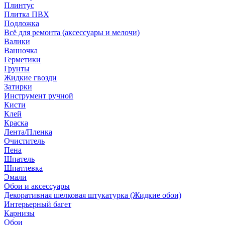
Плинтус
Плитка ПВХ
Подложка
Всё для ремонта (аксессуары и мелочи)
Валики
Ванночка
Герметики
Грунты
Жидкие гвозди
Затирки
Инструмент ручной
Кисти
Клей
Краска
Лента/Пленка
Очиститель
Пена
Шпатель
Шпатлевка
Эмали
Обои и аксессуары
Декоративная шелковая штукатурка (Жидкие обои)
Интерьерный багет
Карнизы
Обои