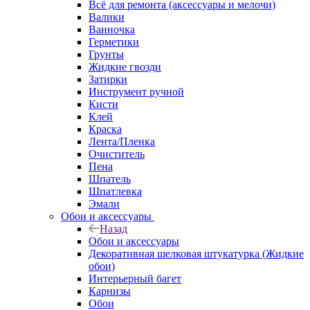
Всё для ремонта (аксессуары и мелочи)
Валики
Ванночка
Герметики
Грунты
Жидкие гвозди
Затирки
Инструмент ручной
Кисти
Клей
Краска
Лента/Пленка
Очиститель
Пена
Шпатель
Шпатлевка
Эмали
Обои и аксессуары
Назад
Обои и аксессуары
Декоративная шелковая штукатурка (Жидкие
обои)
Интерьерный багет
Карнизы
Обои