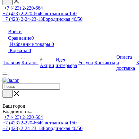
+7 (423) 2-220-664
+7 (423) 2-220-664
Светланская 150
+7 (423) 2-24-23-13
Бородинская 46/50
Войти
Сравнение
0
Избранные товары
0
Корзина
0
Оплата
Идеи
Главная
Каталог
Услуги
Контакты
и
К
Акции
интерьера
доставка
Ваш город
Владивосток
+7 (423) 2-220-664
+7 (423) 2-220-664
Светланская 150
+7 (423) 2-24-23-13
Бородинская 46/50