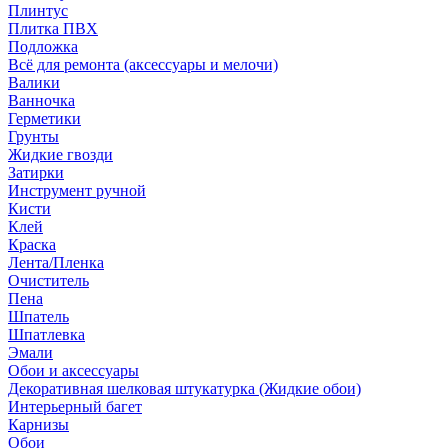
Плинтус
Плитка ПВХ
Подложка
Всё для ремонта (аксессуары и мелочи)
Валики
Ванночка
Герметики
Грунты
Жидкие гвозди
Затирки
Инструмент ручной
Кисти
Клей
Краска
Лента/Пленка
Очиститель
Пена
Шпатель
Шпатлевка
Эмали
Обои и аксессуары
Декоративная шелковая штукатурка (Жидкие обои)
Интерьерный багет
Карнизы
Обои