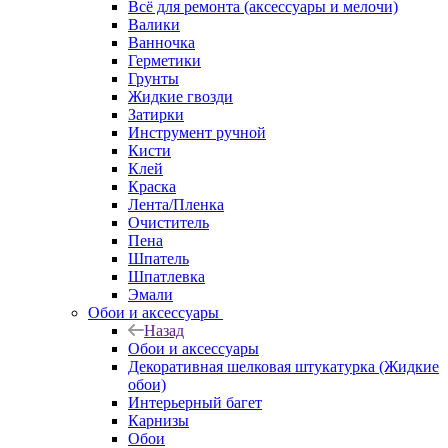
Всё для ремонта (аксессуары и мелочи)
Валики
Ванночка
Герметики
Грунты
Жидкие гвозди
Затирки
Инструмент ручной
Кисти
Клей
Краска
Лента/Пленка
Очиститель
Пена
Шпатель
Шпатлевка
Эмали
Обои и аксессуары
Назад
Обои и аксессуары
Декоративная шелковая штукатурка (Жидкие
обои)
Интерьерный багет
Карнизы
Обои