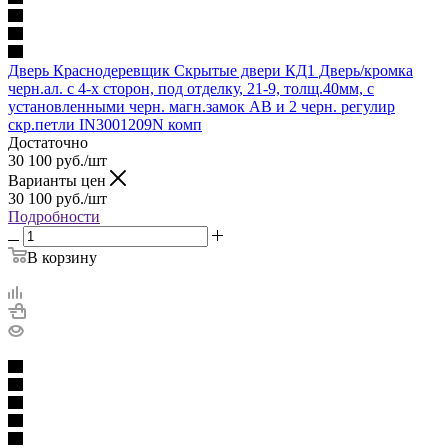
Дверь Краснодеревщик Скрытые двери КД1 Дверь/кромка
черн.ал. с 4-х сторон, под отделку, 21-9, толщ.40мм, с
установленными черн. магн.замок AB и 2 черн. регулир
скр.петли IN3001209N комп
Достаточно
30 100
руб.
/шт
Варианты цен
30 100
руб.
/шт
Подробности
В корзину