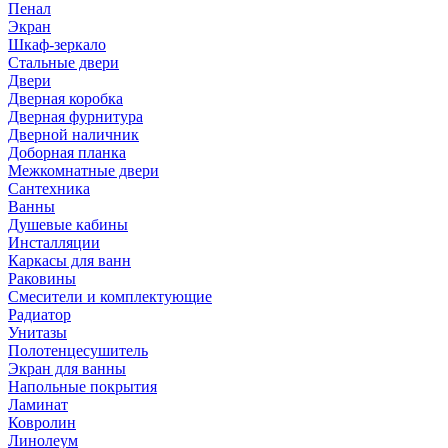
Пенал
Экран
Шкаф-зеркало
Стальные двери
Двери
Дверная коробка
Дверная фурнитура
Дверной наличник
Доборная планка
Межкомнатные двери
Сантехника
Ванны
Душевые кабины
Инсталляции
Каркасы для ванн
Раковины
Смесители и комплектующие
Радиатор
Унитазы
Полотенцесушитель
Экран для ванны
Напольные покрытия
Ламинат
Ковролин
Линолеум