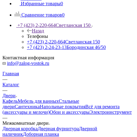
Избранные товары
0
Сравнение товаров
0
+7 (423) 2-220-664
Светланская 150
Назад
Телефоны
+7 (423) 2-220-664
Светланская 150
+7 (423) 2-24-23-13
Бородинская 46/50
Контактная информация
info@zalog-vostok.ru
Главная
—
Каталог
—
Двери
Кафель
Мебель для ванных
Стальные
двери
Сантехника
Напольные покрытия
Всё для ремонта
(аксессуары и мелочи)
Обои и аксессуары
Электроинструмент
—
Межкомнатные двери
Дверная коробка
Дверная фурнитура
Дверной
наличник
Доборная планка