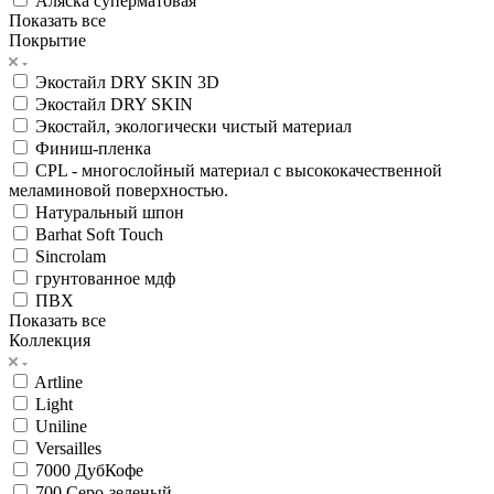
Аляска суперматовая
Показать все
Покрытие
Экостайл DRY SKIN 3D
Экостайл DRY SKIN
Экостайл, экологически чистый материал
Финиш-пленка
CPL - многослойный материал с высококачественной
меламиновой поверхностью.
Натуральный шпон
Barhat Soft Touch
Sincrolam
грунтованное мдф
ПВХ
Показать все
Коллекция
Artline
Light
Uniline
Versailles
7000 ДубКофе
700 Серо-зеленый