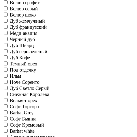
Велюр графит
Велюр серый
Велюр шоко
Дуб жемчужный
Дуб французский
Меди-акация
Черный дуб
Дуб Шварц
Дуб серо-зеленый
Дуб Кофе
Темный орех
Под отделку
Ильм
Ноче Соренто
Дуб Светло Серый
Снежная Королева
Вельвет орех
Софт Тортора
Barhat Grey
Софт Бьянка
Софт Кремовый
Barhat white