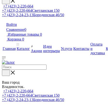
+7 (423) 2-220-664
+7 (423) 2-220-664
Светланская 150
+7 (423) 2-24-23-13
Бородинская 46/50
Войти
Сравнение
0
Избранные товары
0
Корзина
0
Оплата
Идеи
Главная
Каталог
Услуги
Контакты
и
К
Акции
интерьера
доставка
Ваш город
Владивосток
+7 (423) 2-220-664
+7 (423) 2-220-664
Светланская 150
+7 (423) 2-24-23-13
Бородинская 46/50