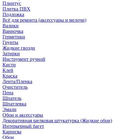
Плинтус
Плитка ПВХ
Подложка
Всё для ремонта (аксессуары и мелочи)
Валики
Ванночка
Герметики
Грунты
Жидкие гвозди
Затирки
Инструмент ручной
Кисти
Клей
Краска
Лента/Пленка
Очиститель
Пена
Шпатель
Шпатлевка
Эмали
Обои и аксессуары
Декоративная шелковая штукатурка (Жидкие обои)
Интерьерный багет
Карнизы
Обои