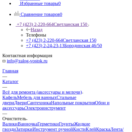
Избранные товары
0
Сравнение товаров
0
+7 (423) 2-220-664
Светланская 150
Назад
Телефоны
+7 (423) 2-220-664
Светланская 150
+7 (423) 2-24-23-13
Бородинская 46/50
Контактная информация
info@zalog-vostok.ru
Главная
—
Каталог
—
Всё для ремонта (аксессуары и мелочи)
Кафель
Мебель для ванных
Стальные
двери
Двери
Сантехника
Напольные покрытия
Обои и
аксессуары
Электроинструмент
—
Очиститель
Валики
Ванночка
Герметики
Грунты
Жидкие
гвозди
Затирки
Инструмент ручной
Кисти
Клей
Краска
Лента/