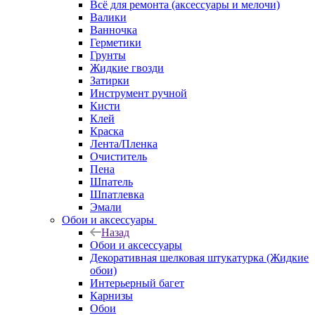
Всё для ремонта (аксессуары и мелочи)
Валики
Ванночка
Герметики
Грунты
Жидкие гвозди
Затирки
Инструмент ручной
Кисти
Клей
Краска
Лента/Пленка
Очиститель
Пена
Шпатель
Шпатлевка
Эмали
Обои и аксессуары
Назад
Обои и аксессуары
Декоративная шелковая штукатурка (Жидкие
обои)
Интерьерный багет
Карнизы
Обои