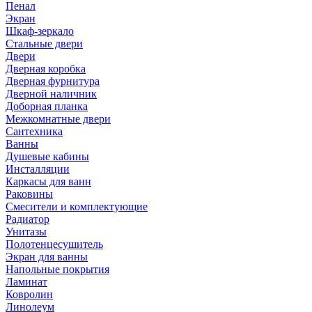
Пенал
Экран
Шкаф-зеркало
Стальные двери
Двери
Дверная коробка
Дверная фурнитура
Дверной наличник
Доборная планка
Межкомнатные двери
Сантехника
Ванны
Душевые кабины
Инсталляции
Каркасы для ванн
Раковины
Смесители и комплектующие
Радиатор
Унитазы
Полотенцесушитель
Экран для ванны
Напольные покрытия
Ламинат
Ковролин
Линолеум