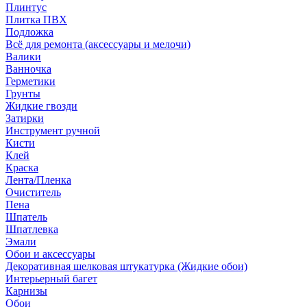
Плинтус
Плитка ПВХ
Подложка
Всё для ремонта (аксессуары и мелочи)
Валики
Ванночка
Герметики
Грунты
Жидкие гвозди
Затирки
Инструмент ручной
Кисти
Клей
Краска
Лента/Пленка
Очиститель
Пена
Шпатель
Шпатлевка
Эмали
Обои и аксессуары
Декоративная шелковая штукатурка (Жидкие обои)
Интерьерный багет
Карнизы
Обои