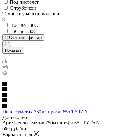
Под пистолет
С трубочкой
Температура использования:
-10С до +30С
+5С до +30С
Очистить фильтр
Показать
Пеногерметик 750мл профи 65л TYTAN
Достаточно
Арт.: Пеногерметик 750мл профи 65л TYTAN
690
руб.
/шт
Варианты цен