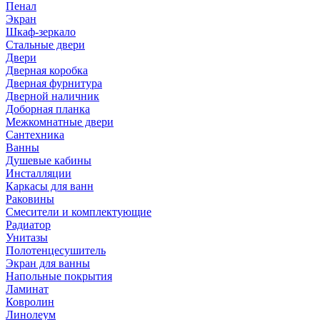
Пенал
Экран
Шкаф-зеркало
Стальные двери
Двери
Дверная коробка
Дверная фурнитура
Дверной наличник
Доборная планка
Межкомнатные двери
Сантехника
Ванны
Душевые кабины
Инсталляции
Каркасы для ванн
Раковины
Смесители и комплектующие
Радиатор
Унитазы
Полотенцесушитель
Экран для ванны
Напольные покрытия
Ламинат
Ковролин
Линолеум