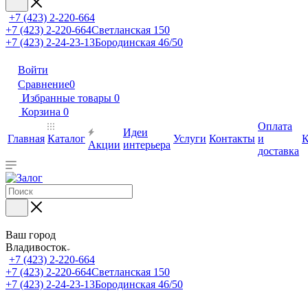
+7 (423) 2-220-664
+7 (423) 2-220-664
Светланская 150
+7 (423) 2-24-23-13
Бородинская 46/50
Войти
Сравнение
0
Избранные товары
0
Корзина
0
Оплата
Идеи
Главная
Каталог
Услуги
Контакты
и
К
Акции
интерьера
доставка
Ваш город
Владивосток
+7 (423) 2-220-664
+7 (423) 2-220-664
Светланская 150
+7 (423) 2-24-23-13
Бородинская 46/50