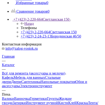
Избранные товары
0
Сравнение товаров
0
+7 (423) 2-220-664
Светланская 150
Назад
Телефоны
+7 (423) 2-220-664
Светланская 150
+7 (423) 2-24-23-13
Бородинская 46/50
Контактная информация
info@zalog-vostok.ru
Главная
—
Каталог
—
Всё для ремонта (аксессуары и мелочи)
Кафель
Мебель для ванных
Стальные
двери
Двери
Сантехника
Напольные покрытия
Обои и
аксессуары
Электроинструмент
—
Пена
Валики
Ванночка
Герметики
Грунты
Жидкие
гвозди
Затирки
Инструмент ручной
Кисти
Клей
Краска
Лента/