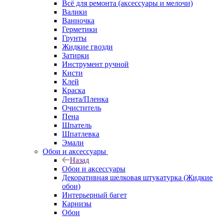
Всё для ремонта (аксессуары и мелочи)
Валики
Ванночка
Герметики
Грунты
Жидкие гвозди
Затирки
Инструмент ручной
Кисти
Клей
Краска
Лента/Пленка
Очиститель
Пена
Шпатель
Шпатлевка
Эмали
Обои и аксессуары
Назад
Обои и аксессуары
Декоративная шелковая штукатурка (Жидкие
обои)
Интерьерный багет
Карнизы
Обои