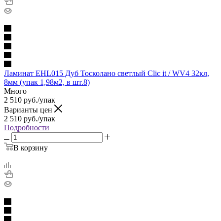
Ламинат EHL015 Дуб Тосколано светлый Clic it / WV4 32кл,
8мм (упак 1,98м2, в шт.8)
Много
2 510
руб.
/упак
Варианты цен
2 510
руб.
/упак
Подробности
В корзину