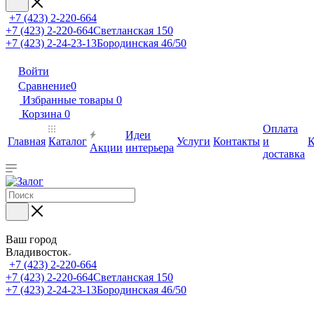
+7 (423) 2-220-664
+7 (423) 2-220-664
Светланская 150
+7 (423) 2-24-23-13
Бородинская 46/50
Войти
Сравнение
0
Избранные товары
0
Корзина
0
Оплата
Идеи
Главная
Каталог
Услуги
Контакты
и
К
Акции
интерьера
доставка
Ваш город
Владивосток
+7 (423) 2-220-664
+7 (423) 2-220-664
Светланская 150
+7 (423) 2-24-23-13
Бородинская 46/50