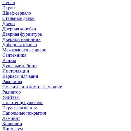
Пенал
Экран
Шкаф-зеркало
Стальные двери
Двери
Дверная коробка
Дверная фурнитура
Дверной наличник
Доборная планка
Межкомнатные двери
Сантехника
Ванны
Душевые кабины
Инсталляции
Каркасы для ванн
Раковины
Смесители и комплектующие
Радиатор
Унитазы
Полотенцесушитель
Экран для ванны
Напольные покрытия
Ламинат
Ковролин
Линолеум