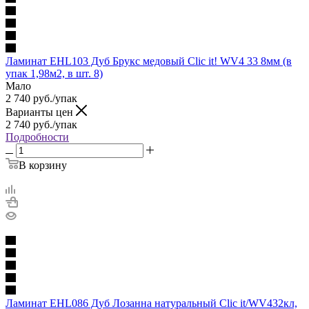
Ламинат EHL103 Дуб Брукс медовый Сlic it! WV4 33 8мм (в
упак 1,98м2, в шт. 8)
Мало
2 740
руб.
/упак
Варианты цен
2 740
руб.
/упак
Подробности
В корзину
Ламинат EHL086 Дуб Лозанна натуральный Clic it/WV432кл,