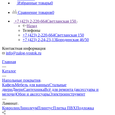
Избранные товары
0
Сравнение товаров
0
+7 (423) 2-220-664
Светланская 150
Назад
Телефоны
+7 (423) 2-220-664
Светланская 150
+7 (423) 2-24-23-13
Бородинская 46/50
Контактная информация
info@zalog-vostok.ru
Главная
—
Каталог
—
Напольные покрытия
Кафель
Мебель для ванных
Стальные
двери
Двери
Сантехника
Всё для ремонта (аксессуары и
мелочи)
Обои и аксессуары
Электроинструмент
—
Ламинат
Ковролин
Линолеум
Плинтус
Плитка ПВХ
Подложка