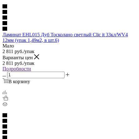
Ламинат EHL015 Дуб Тосколано светлый Сlic it 33кл/WV4
12мм (упак 1,49м2, в шт.6)
Мало
2 811
руб.
/упак
Варианты цен
2 811
руб.
/упак
Подробности
В корзину