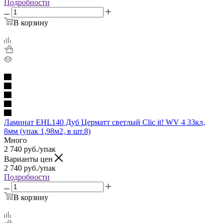
Подробности
В корзину
Ламинат EHL140 Дуб Церматт светлый Clic it! WV 4 33кл,
8мм (упак 1,98м2, в шт.8)
Много
2 740
руб.
/упак
Варианты цен
2 740
руб.
/упак
Подробности
В корзину