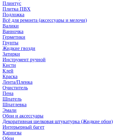
Плинтус
Плитка ПВХ
Подложка
Всё для ремонта (аксессуары и мелочи)
Валики
Ванночка
Герметики
Грунты
Жидкие гвозди
Затирки
Инструмент ручной
Кисти
Клей
Краска
Лента/Пленка
Очиститель
Пена
Шпатель
Шпатлевка
Эмали
Обои и аксессуары
Декоративная шелковая штукатурка (Жидкие обои)
Интерьерный багет
Карнизы
Обои