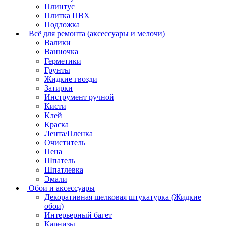
Плинтус
Плитка ПВХ
Подложка
Всё для ремонта (аксессуары и мелочи)
Валики
Ванночка
Герметики
Грунты
Жидкие гвозди
Затирки
Инструмент ручной
Кисти
Клей
Краска
Лента/Пленка
Очиститель
Пена
Шпатель
Шпатлевка
Эмали
Обои и аксессуары
Декоративная шелковая штукатурка (Жидкие
обои)
Интерьерный багет
Карнизы