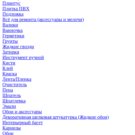
Плинтус
Плитка ПВХ
Подложка
Всё для ремонта (аксессуары и мелочи)
Валики
Ванночка
Герметики
Грунты
Жидкие гвозди
Затирки
Инструмент ручной
Кисти
Клей
Краска
Лента/Пленка
Очиститель
Пена
Шпатель
Шпатлевка
Эмали
Обои и аксессуары
Декоративная шелковая штукатурка (Жидкие обои)
Интерьерный багет
Карнизы
Обои