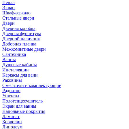
Пенал
Экран
Шкаф-зеркало
Стальные двери
Двери
Дверная коробка
Дверная фурнитура
Дверной наличник
Доборная планка
Межкомнатные двери
Сантехника
Ванны
Душевые кабины
Инсталляции
Каркасы для ванн
Раковины
Смесители и комплектующие
Радиатор
Унитазы
Полотенцесушитель
Экран для ванны
Напольные покрытия
Ламинат
Ковролин
Линолеум