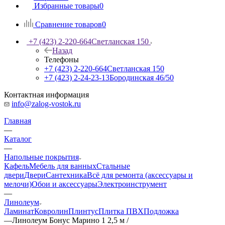
Избранные товары
0
Сравнение товаров
0
+7 (423) 2-220-664
Светланская 150
Назад
Телефоны
+7 (423) 2-220-664
Светланская 150
+7 (423) 2-24-23-13
Бородинская 46/50
Контактная информация
info@zalog-vostok.ru
Главная
—
Каталог
—
Напольные покрытия
Кафель
Мебель для ванных
Стальные
двери
Двери
Сантехника
Всё для ремонта (аксессуары и
мелочи)
Обои и аксессуары
Электроинструмент
—
Линолеум
Ламинат
Ковролин
Плинтус
Плитка ПВХ
Подложка
—
Линолеум Бонус Марино 1 2,5 м /