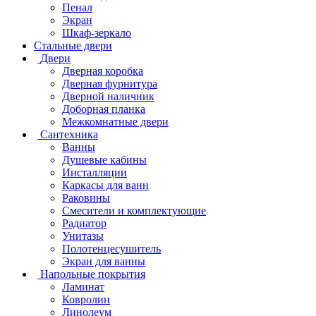
Пенал
Экран
Шкаф-зеркало
Стальные двери
Двери
Дверная коробка
Дверная фурнитура
Дверной наличник
Доборная планка
Межкомнатные двери
Сантехника
Ванны
Душевые кабины
Инсталляции
Каркасы для ванн
Раковины
Смесители и комплектующие
Радиатор
Унитазы
Полотенцесушитель
Экран для ванны
Напольные покрытия
Ламинат
Ковролин
Линолеум