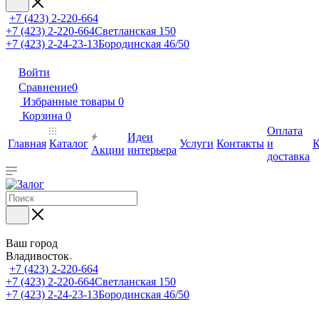
+7 (423) 2-220-664
+7 (423) 2-220-664
Светланская 150
+7 (423) 2-24-23-13
Бородинская 46/50
Войти
Сравнение
0
Избранные товары
0
Корзина
0
Оплата
Идеи
Главная
Каталог
Услуги
Контакты
и
К
Акции
интерьера
доставка
Ваш город
Владивосток
+7 (423) 2-220-664
+7 (423) 2-220-664
Светланская 150
+7 (423) 2-24-23-13
Бородинская 46/50