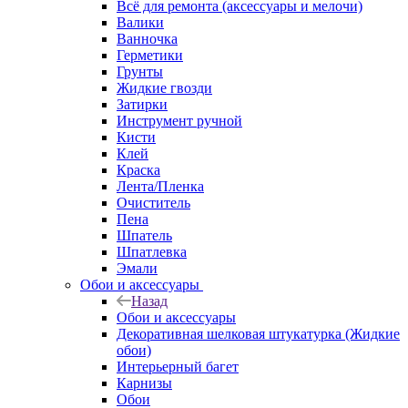
Всё для ремонта (аксессуары и мелочи)
Валики
Ванночка
Герметики
Грунты
Жидкие гвозди
Затирки
Инструмент ручной
Кисти
Клей
Краска
Лента/Пленка
Очиститель
Пена
Шпатель
Шпатлевка
Эмали
Обои и аксессуары
Назад
Обои и аксессуары
Декоративная шелковая штукатурка (Жидкие
обои)
Интерьерный багет
Карнизы
Обои