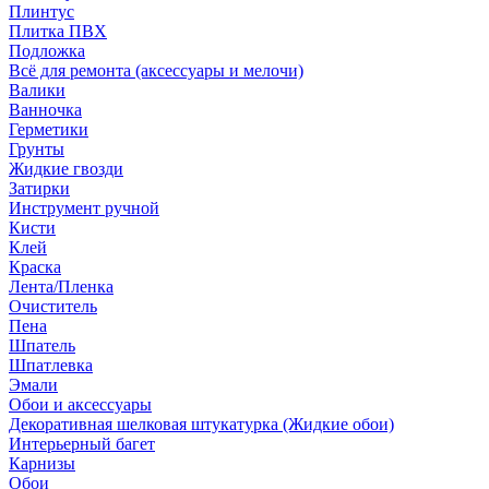
Плинтус
Плитка ПВХ
Подложка
Всё для ремонта (аксессуары и мелочи)
Валики
Ванночка
Герметики
Грунты
Жидкие гвозди
Затирки
Инструмент ручной
Кисти
Клей
Краска
Лента/Пленка
Очиститель
Пена
Шпатель
Шпатлевка
Эмали
Обои и аксессуары
Декоративная шелковая штукатурка (Жидкие обои)
Интерьерный багет
Карнизы
Обои