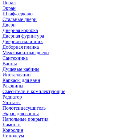
Пенал
Экран
Шкаф-зеркало
Стальные двери
Двери
Дверная коробка
Дверная фурнитура
Дверной наличник
Доборная планка
Межкомнатные двери
Сантехника
Ванны
Душевые кабины
Инсталляции
Каркасы для ванн
Раковины
Смесители и комплектующие
Радиатор
Унитазы
Полотенцесушитель
Экран для ванны
Напольные покрытия
Ламинат
Ковролин
Линолеум