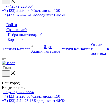
+7 (423) 2-220-664
+7 (423) 2-220-664
Светланская 150
+7 (423) 2-24-23-13
Бородинская 46/50
Войти
Сравнение
0
Избранные товары
0
Корзина
0
Оплата
Идеи
Главная
Каталог
Услуги
Контакты
и
К
Акции
интерьера
доставка
Ваш город
Владивосток
+7 (423) 2-220-664
+7 (423) 2-220-664
Светланская 150
+7 (423) 2-24-23-13
Бородинская 46/50