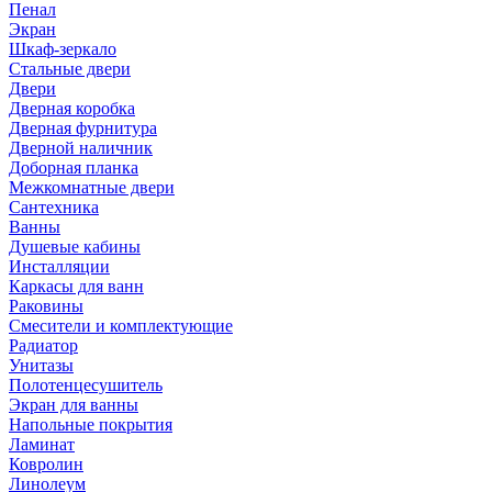
Пенал
Экран
Шкаф-зеркало
Стальные двери
Двери
Дверная коробка
Дверная фурнитура
Дверной наличник
Доборная планка
Межкомнатные двери
Сантехника
Ванны
Душевые кабины
Инсталляции
Каркасы для ванн
Раковины
Смесители и комплектующие
Радиатор
Унитазы
Полотенцесушитель
Экран для ванны
Напольные покрытия
Ламинат
Ковролин
Линолеум