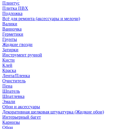
Плинтус
Плитка ПВХ
Подложка
Всё для ремонта (аксессуары и мелочи)
Валики
Ванночка
Герметики
Грунты
Жидкие гвозди
Затирки
Инструмент ручной
Кисти
Клей
Краска
Лента/Пленка
Очиститель
Пена
Шпатель
Шпатлевка
Эмали
Обои и аксессуары
Декоративная шелковая штукатурка (Жидкие обои)
Интерьерный багет
Карнизы
Обои