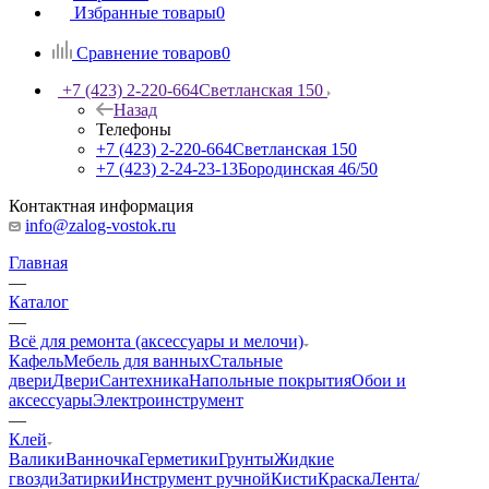
Избранные товары
0
Сравнение товаров
0
+7 (423) 2-220-664
Светланская 150
Назад
Телефоны
+7 (423) 2-220-664
Светланская 150
+7 (423) 2-24-23-13
Бородинская 46/50
Контактная информация
info@zalog-vostok.ru
Главная
—
Каталог
—
Всё для ремонта (аксессуары и мелочи)
Кафель
Мебель для ванных
Стальные
двери
Двери
Сантехника
Напольные покрытия
Обои и
аксессуары
Электроинструмент
—
Клей
Валики
Ванночка
Герметики
Грунты
Жидкие
гвозди
Затирки
Инструмент ручной
Кисти
Краска
Лента/