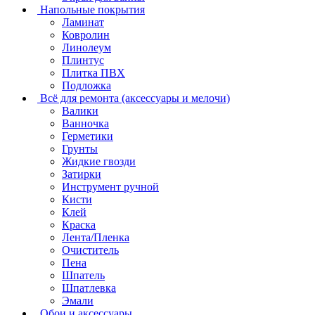
Напольные покрытия
Ламинат
Ковролин
Линолеум
Плинтус
Плитка ПВХ
Подложка
Всё для ремонта (аксессуары и мелочи)
Валики
Ванночка
Герметики
Грунты
Жидкие гвозди
Затирки
Инструмент ручной
Кисти
Клей
Краска
Лента/Пленка
Очиститель
Пена
Шпатель
Шпатлевка
Эмали
Обои и аксессуары