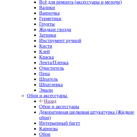
Всё для ремонта (аксессуары и мелочи)
Валики
Ванночка
Герметики
Грунты
Жидкие гвозди
Затирки
Инструмент ручной
Кисти
Клей
Краска
Лента/Пленка
Очиститель
Пена
Шпатель
Шпатлевка
Эмали
Обои и аксессуары
Назад
Обои и аксессуары
Декоративная шелковая штукатурка (Жидкие
обои)
Интерьерный багет
Карнизы
Обои